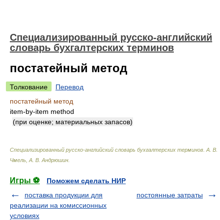
Специализированный русско-английский
словарь бухгалтерских терминов
постатейный метод
Толкование
Перевод
постатейный метод
item-by-item method
(при оценке; материальных запасов)
Специализированный русско-английский словарь бухгалтерских терминов
.
А. В.
Чмель, А. В. Андрюшин
.
Игры ⚽
Поможем сделать НИР
поставка продукции для
постоянные затраты
реализации на комиссионных
условиях